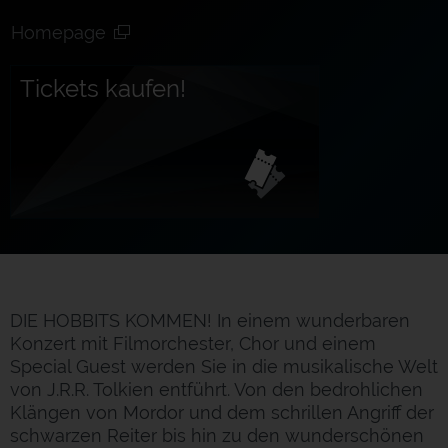
Homepage
Tickets kaufen!
DIE HOBBITS KOMMEN! In einem wunderbaren
Konzert mit Filmorchester, Chor und einem
Special Guest werden Sie in die musikalische Welt
von J.R.R. Tolkien entführt. Von den bedrohlichen
Klängen von Mordor und dem schrillen Angriff der
schwarzen Reiter bis hin zu den wunderschönen