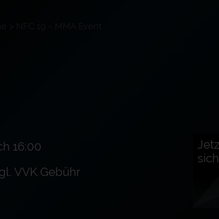
ne
>
NFC 19 - MMA Event
Jetz
ch 16:00
sic
zgl. VVK Gebühr