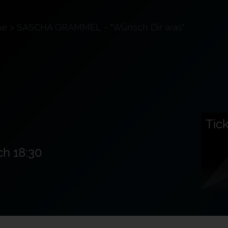
ne
>
SASCHA GRAMMEL - "Wünsch Dir was"
Tic
ch 18:30