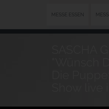
MESSE ESSEN
MESS
SASCHA G
"Wünsch D
Die Pupp
Show live 