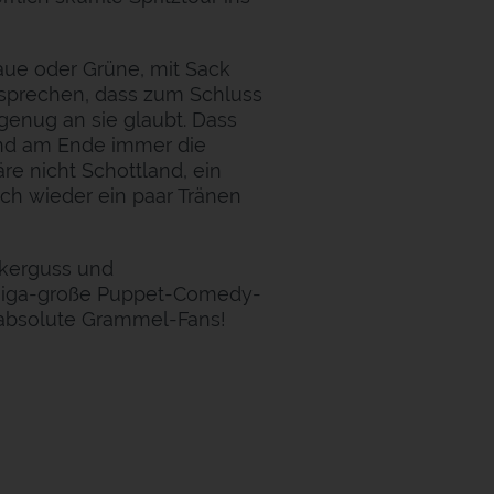
laue oder Grüne, mit Sack
rsprechen, dass zum Schluss
genug an sie glaubt. Dass
nd am Ende immer die
re nicht Schottland, ein
ch wieder ein paar Tränen
ckerguss und
 giga-große Puppet-Comedy-
absolute Grammel-Fans!