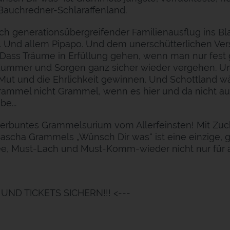
Bauchredner-Schlaraffenland.
isch generationsübergreifender Familienausflug ins B
. Und allem Pipapo. Und dem unerschütterlichen Ve
 Dass Träume in Erfüllung gehen, wenn man nur fest 
ummer und Sorgen ganz sicher wieder vergehen. U
 Mut und die Ehrlichkeit gewinnen. Und Schottland wä
ammel nicht Grammel, wenn es hier und da nicht au
e...
nterbuntes Grammelsurium vom Allerfeinsten! Mit Zu
Sascha Grammels „Wünsch Dir was“ ist eine einzige,
e, Must-Lach und Must-Komm-wieder nicht nur für 
UND TICKETS SICHERN!!! <---