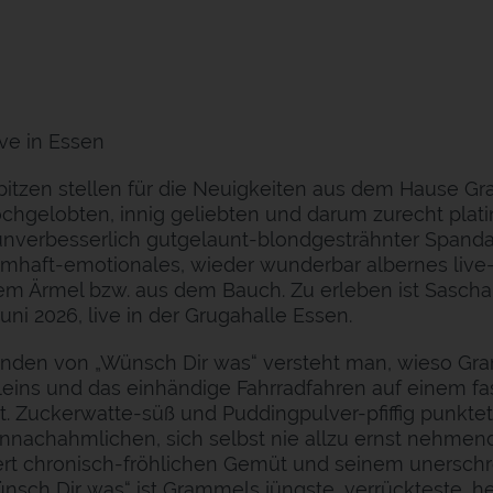
ve in Essen
spitzen stellen für die Neuigkeiten aus dem Hause G
 hochgelobten, innig geliebten und darum zurecht plat
verbesserlich gutgelaunt-blondgesträhnter Spandau
aumhaft-emotionales, wieder wunderbar albernes liv
 dem Ärmel bzw. aus dem Bauch. Zu erleben ist Sasch
uni 2026, live in der Grugahalle Essen.
den von „Wünsch Dir was“ versteht man, wieso Gram
leins und das einhändige Fahrradfahren auf einem f
t. Zuckerwatte-süß und Puddingpulver-pfiffig punkte
nnachahmlichen, sich selbst nie allzu ernst nehmen
rt chronisch-fröhlichen Gemüt und seinem unersc
ch Dir was“ ist Grammels jüngste, verrückteste, herrl