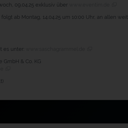
twoch, 09.04.25 exklusiv über
www.eventim.de
 folgt ab Montag, 14.04.25 um 10:00 Uhr, an allen we
t es unter:
www.saschagrammel.de
e GmbH & Co. KG
de
t)