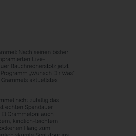
rammel: Nach seinen bisher
inprämierten Live-
er Bauchrednerstolz jetzt
e-Programm „Wünsch Dir Was“
a Grammels aktuellstes
mel nicht zufällig das
ast echten Spandauer
t El Grammeloni auch
dem, kindlich-leichtem
hrockenen Hang zum
ich skurrile Spritztour ins